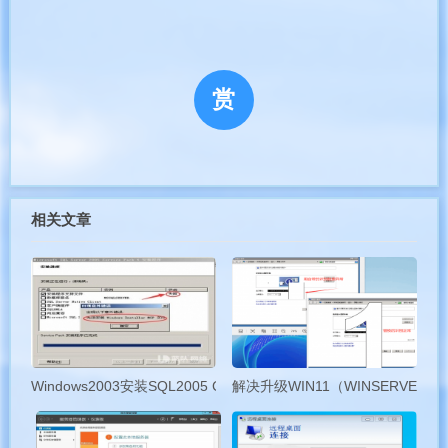
另一类是板载 Intel 千兆网卡，比如 Inteli218V/i219V/i211AT
等。
Realtek 系列的网卡的网络唤醒方面设置是没有区别的。
而 Intel 板载网卡的不同型号的 WOL 功能设置稍有不同：其中
赏
i219V 和 i218V 相同，而 i211AT需要单独注意一下。
第一，我们介绍板载网卡中使用最多的 Realtek 8111x 系列的
千兆网卡。
接上网线，开机后我们进入 BIOS-Advanced-APM
Configuration 里，将 Power OnBy PCI-E 设置为开启，如下图所
相关文章
示：
Windows2003安装SQL2005 CD2闪退SQL2005 SP4补丁报错
解决升级WIN11（WINSERVE