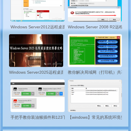
进系统后，安装过网卡官网驱动后，我们看网卡属性高级设置
里，有“关机网络唤醒”的设置，这个设置，默认也是开启的，只要
Windows Server2012远程桌面服务配置和授权激活
Windows Server 2008 R2
注意不要设置为关闭即可。然后机器关机。
Windows Server2025远程桌面服务配置和授权激活
教你解决局域网（打印机）共享问
板载 Realtek 8111x 系列的千兆网卡的主板，WOL 的实现中，
Windows10 下电源管理中，开启与关闭快速启动都不影响 WOL 的
手把手教你装油猴插件和123下载脚本！
【windows】常见的系统环境变量，
实现。