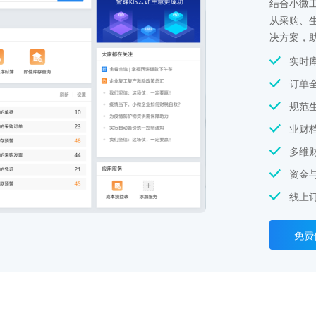
结合小微
从采购、
决方案，
实时
订单
规范
业财
多维
资金
线上
免费