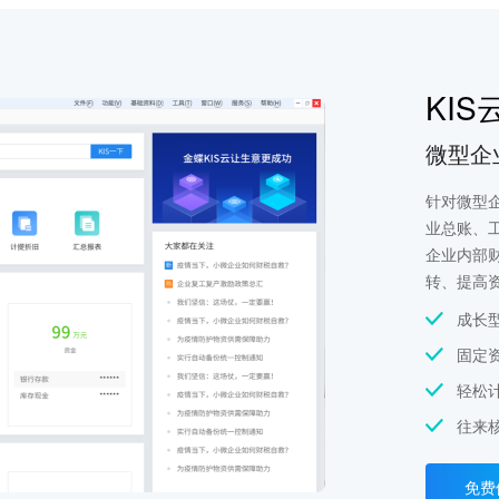
KIS
微型企
针对微型
业总账、
企业内部
转、提高
成长
固定
轻松
往来
免费