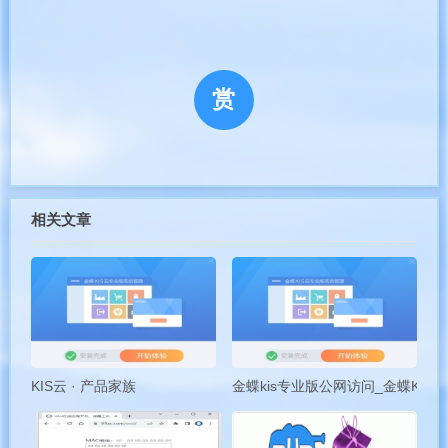
欠缺，有些空间甚至还没有空间控制面板。
面对这样的空间，本着节省时间加快效率的目的，我
赏
们可以自己上传一个PHP在线解压缩代码实现压缩解压功
能，效果当然与自带的解压缩是一样的。本篇免费软件文
章部落就为大家带来best33.com博主的精选PHP脚本集之
压缩解压文章。
相关文章
作为一个网站管理者，每天和文件打交道是必不可少
的。由于众所周知的原因 ，通过FTP上传下载一些零碎的
小文件，特别是上传到国外空间，那简直就是灾难。虽然
部分面板提供了在线压缩/解压。
而且在VPS上压缩/解压也不是一个很大的问题，但是
KIS云 · 产品家族
金蝶kis专业版公网访问_金蝶KIS
残酷的现实是，并非每个人都有可以压缩/解压的面板，也
并非每个人都有VPS。所以，利用一些PHP脚本，能够对