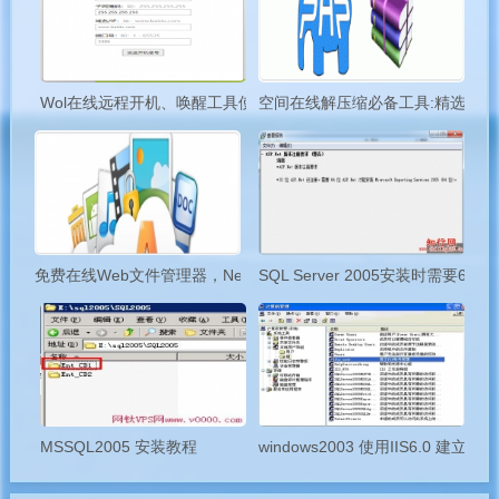
压缩文件解压或者将网站文件备份为压缩文件，那简直是
太棒了。
Wol在线远程开机、唤醒工具使用说明
空间在线解压缩必备工具:精选PH
这次要介绍的脚本集中收录的一共有三款脚本：
phpzip，一个无名的脚本和博主自己写的压缩脚本。它们
各有千秋，当然也不是每一个对所有的服务器都支持的，
所以需要大家去尝试总结，哪个比较好用什么的。当然，
如果试过了这里所有的脚本都没法实现的话，那么你得考
虑换一个空间了。
免费在线Web文件管理器，Net2FTP,Pydio,eXtplorer,KodExplorer
SQL Server 2005安装时需要64
空间在线解压缩必备工具:精选PHP脚本集之压缩解压
一、精选PHP脚本集之压缩解压工具包下载
1、嗯，先给出下载链接。按照我的惯例，分享的文
MSSQL2005 安装教程
windows2003 使用IIS6.0 建
件是放在微软的SkyDrive上的，大家点开链接以后只要点