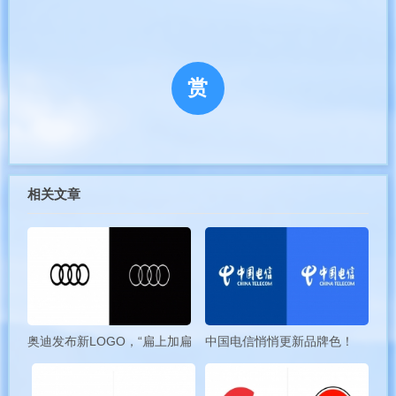
1976-1977：初生时期
1976年，苹果公司的第一个LOGO由罗·韦恩（Ron Wayne）绘
制。设计灵感源自牛顿在苹果树下领悟引力定律，象征着苹果致力
赏
于科技创新。然而，这个LOGO复杂难记，只在首批产品上使用
过。
相关文章
1977-1998：彩虹时代
乔布斯认为旧LOGO过于复杂，难以传播。于是，1977年，他带
奥迪发布新LOGO，“扁上加扁”！
中国电信悄悄更新品牌色！
来了彩虹LOGO，虽然意义不及前者深远，但成为苹果使用时间最
长的LOGO，延续至今。