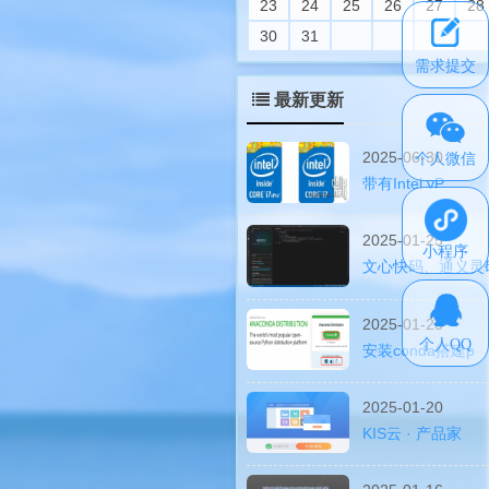
23
24
25
26
27
28
30
31
需求提交
最新更新
2025-06-30
个人微信
带有Intel vP
2025-01-25
小程序
文心快码、通义灵
2025-01-23
个人QQ
安装conda搭建p
2025-01-20
KIS云 · 产品家